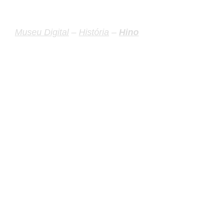
Museu Digital
–
História
–
Hino
Hino para
comemoração
do 13°
aniversário do
Botafogo