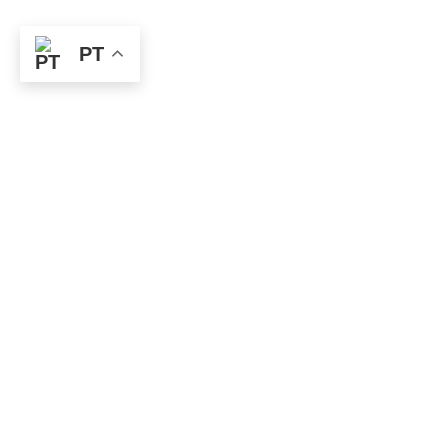
PT
O Campeonato
Brasileiro de
1995 foi
marcado por
uma grande
competitividade
e pela
participação
destacada do