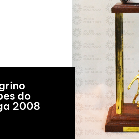
grino
bes do
ega 2008