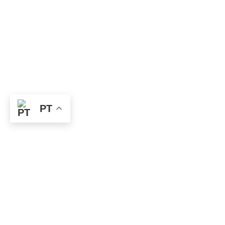
PT
Categoria:
Medalha
Modalidade:
Remo
Dimensões:
17,4×0,1