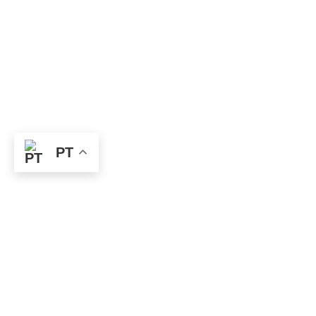
PT
Categoria:
Troféu
Modalidade:
Futebol
Dimensões:
60×30,3